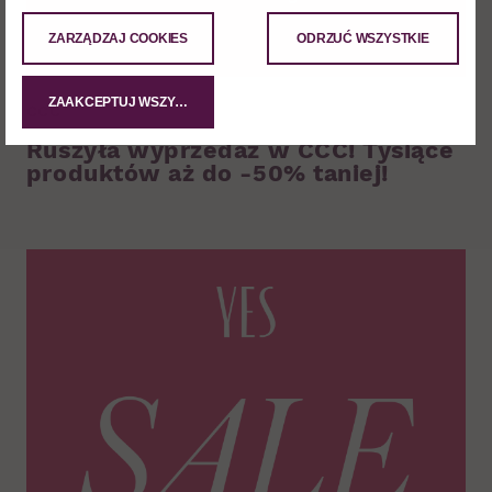
ZARZĄDZAJ COOKIES
ODRZUĆ WSZYSTKIE
ZAAKCEPTUJ WSZYSTKIE
CCC
Ruszyła wyprzedaż w CCC! Tysiące
produktów aż do -50% taniej!