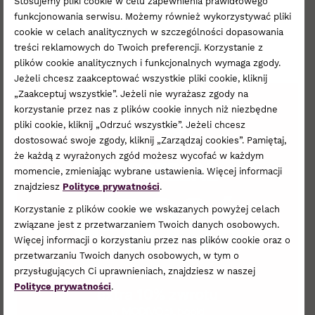
Stosujemy pliki cookie w celu zapewnienia prawidłowego
LEE WRANGLER
funkcjonowania serwisu. Możemy również wykorzystywać pliki
Do -50% w salonie Lee Wrangler
cookie w celach analitycznych w szczególności dopasowania
treści reklamowych do Twoich preferencji. Korzystanie z
plików cookie analitycznych i funkcjonalnych wymaga zgody.
Jeżeli chcesz zaakceptować wszystkie pliki cookie, kliknij
„Zaakceptuj wszystkie”. Jeżeli nie wyrażasz zgody na
korzystanie przez nas z plików cookie innych niż niezbędne
pliki cookie, kliknij „Odrzuć wszystkie”. Jeżeli chcesz
dostosować swoje zgody, kliknij „Zarządzaj cookies”. Pamiętaj,
że każdą z wyrażonych zgód możesz wycofać w każdym
momencie, zmieniając wybrane ustawienia. Więcej informacji
znajdziesz
Polityce prywatności
.
Korzystanie z plików cookie we wskazanych powyżej celach
związane jest z przetwarzaniem Twoich danych osobowych.
Więcej informacji o korzystaniu przez nas plików cookie oraz o
przetwarzaniu Twoich danych osobowych, w tym o
przysługujących Ci uprawnieniach, znajdziesz w naszej
Polityce prywatności
.