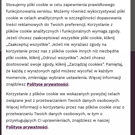
Stosujemy pliki cookie w celu zapewnienia prawidłowego
funkcjonowania serwisu. Możemy również wykorzystywać pliki
cookie w celach analitycznych w szczególności dopasowania
treści reklamowych do Twoich preferencji. Korzystanie z
plików cookie analitycznych i funkcjonalnych wymaga zgody.
Jeżeli chcesz zaakceptować wszystkie pliki cookie, kliknij
„Zaakceptuj wszystkie”. Jeżeli nie wyrażasz zgody na
korzystanie przez nas z plików cookie innych niż niezbędne
pliki cookie, kliknij „Odrzuć wszystkie”. Jeżeli chcesz
dostosować swoje zgody, kliknij „Zarządzaj cookies”. Pamiętaj,
Bądźmy w kontakcie!
że każdą z wyrażonych zgód możesz wycofać w każdym
momencie, zmieniając wybrane ustawienia. Więcej informacji
znajdziesz
Polityce prywatności
.
Zapisz się do naszego newslettera,
Korzystanie z plików cookie we wskazanych powyżej celach
a raz na jakiś czas podrzucimy
związane jest z przetwarzaniem Twoich danych osobowych.
Więcej informacji o korzystaniu przez nas plików cookie oraz o
Ci garść informacji o najnowszej
przetwarzaniu Twoich danych osobowych, w tym o
ofercie i najbliższych wydarzeniach.
przysługujących Ci uprawnieniach, znajdziesz w naszej
Polityce prywatności
.
Zamów Newsletter