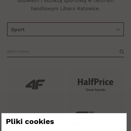
obuwiem i odzieżą sportową w centrum
handlowym Libero Katowice.
Wyszukiwarka.
Wpisz
nazwę
sklepu
Pliki cookies