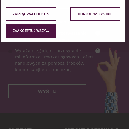
ZARZĄDZAJ COOKIES
ODRZUĆ WSZYSTKIE
Wyrażam wszystkie poniższe zgody
ZAAKCEPTUJ WSZYSTKIE
Wyrażam zgodę na przetwarzanie
?
moich danych osobowych
Wyrażam zgodę na przesyłanie
?
mi informacji marketingowych i ofert
handlowych za pomocą środków
komunikacji elektronicznej
WYŚLIJ