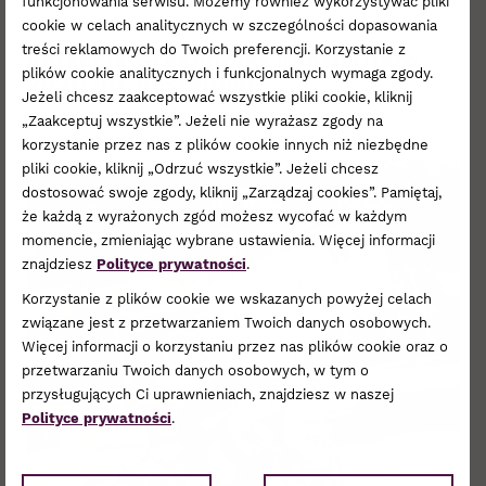
funkcjonowania serwisu. Możemy również wykorzystywać pliki
NOWE KOLEKCJE
cookie w celach analitycznych w szczególności dopasowania
treści reklamowych do Twoich preferencji. Korzystanie z
Kolekcja Greenpoint wiosna/lato
plików cookie analitycznych i funkcjonalnych wymaga zgody.
2020 już dostępna!
Jeżeli chcesz zaakceptować wszystkie pliki cookie, kliknij
„Zaakceptuj wszystkie”. Jeżeli nie wyrażasz zgody na
korzystanie przez nas z plików cookie innych niż niezbędne
pliki cookie, kliknij „Odrzuć wszystkie”. Jeżeli chcesz
dostosować swoje zgody, kliknij „Zarządzaj cookies”. Pamiętaj,
że każdą z wyrażonych zgód możesz wycofać w każdym
momencie, zmieniając wybrane ustawienia. Więcej informacji
znajdziesz
Polityce prywatności
.
Korzystanie z plików cookie we wskazanych powyżej celach
związane jest z przetwarzaniem Twoich danych osobowych.
Więcej informacji o korzystaniu przez nas plików cookie oraz o
przetwarzaniu Twoich danych osobowych, w tym o
przysługujących Ci uprawnieniach, znajdziesz w naszej
Polityce prywatności
.