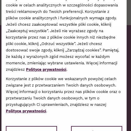
cookie w celach analitycznych w szczególności dopasowania
treści reklamowych do Twoich preferencji. Korzystanie z
plików cookie analitycznych i funkcjonalnych wymaga zgody.
Jeżeli chcesz zaakceptować wszystkie pliki cookie, kliknij
„Zaakceptuj wszystkie”. Jeżeli nie wyrażasz zgody na
korzystanie przez nas z plików cookie innych niż niezbędne
Bądźmy w kontakcie!
pliki cookie, kliknij „Odrzuć wszystkie”. Jeżeli chcesz
dostosować swoje zgody, kliknij „Zarządzaj cookies”. Pamiętaj,
że każdą z wyrażonych zgód możesz wycofać w każdym
momencie, zmieniając wybrane ustawienia. Więcej informacji
Zapisz się do naszego newslettera,
znajdziesz
Polityce prywatności
.
a raz na jakiś czas podrzucimy
Korzystanie z plików cookie we wskazanych powyżej celach
Ci garść informacji o najnowszej
związane jest z przetwarzaniem Twoich danych osobowych.
ofercie i najbliższych wydarzeniach.
Więcej informacji o korzystaniu przez nas plików cookie oraz o
przetwarzaniu Twoich danych osobowych, w tym o
Zamów Newsletter
przysługujących Ci uprawnieniach, znajdziesz w naszej
Polityce prywatności
.
Wyrażam wszystkie poniższe zgody