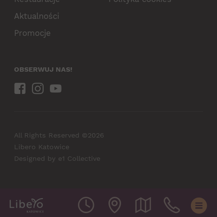
Aktualności
Promocje
OBSERWUJ NAS!
All Rights Reserved ©2026
Libero Katowice
Designed by
e1 Collective
Godziny otwarcia
Lokalizacja i dojazd
Plan obiektu
Kontakt