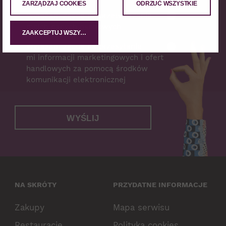
ZARZĄDZAJ COOKIES
ODRZUĆ WSZYSTKIE
Wyrażam zgodę na przetwarzanie
?
moich danych osobowych
ZAAKCEPTUJ WSZYSTKIE
Wyrażam zgodę na przesyłanie
?
mi informacji marketingowych i ofert
handlowych za pomocą środków
komunikacji elektronicznej
WYŚLIJ
NA SKRÓTY
PRZYDATNE INFORMACJE
Zakupy
Mapa serwisu
Restauracje
Polityka cookies