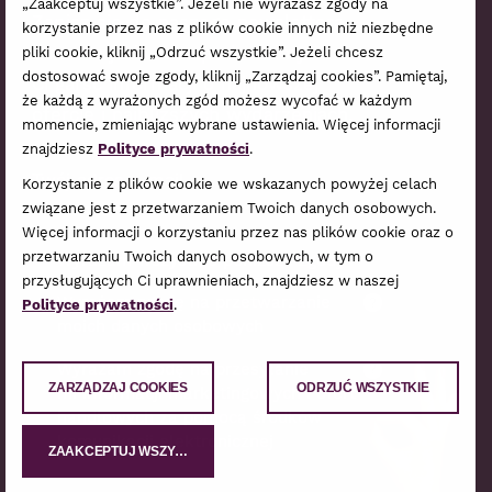
„Zaakceptuj wszystkie”. Jeżeli nie wyrażasz zgody na
Zapisz się do naszego newslettera,
korzystanie przez nas z plików cookie innych niż niezbędne
a raz na jakiś czas podrzucimy
pliki cookie, kliknij „Odrzuć wszystkie”. Jeżeli chcesz
dostosować swoje zgody, kliknij „Zarządzaj cookies”. Pamiętaj,
Ci garść informacji o najnowszej
że każdą z wyrażonych zgód możesz wycofać w każdym
ofercie i najbliższych wydarzeniach.
momencie, zmieniając wybrane ustawienia. Więcej informacji
znajdziesz
Polityce prywatności
.
Zamów Newsletter
Korzystanie z plików cookie we wskazanych powyżej celach
związane jest z przetwarzaniem Twoich danych osobowych.
Więcej informacji o korzystaniu przez nas plików cookie oraz o
przetwarzaniu Twoich danych osobowych, w tym o
Wyrażam wszystkie poniższe zgody
przysługujących Ci uprawnieniach, znajdziesz w naszej
Wyrażam zgodę na przetwarzanie
?
Polityce prywatności
.
moich danych osobowych
Wyrażam zgodę na przesyłanie
?
ZARZĄDZAJ COOKIES
ODRZUĆ WSZYSTKIE
mi informacji marketingowych i ofert
handlowych za pomocą środków
komunikacji elektronicznej
ZAAKCEPTUJ WSZYSTKIE