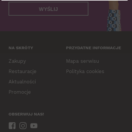
WYŚLIJ
NA SKRÓTY
PRZYDATNE INFORMACJE
Zakupy
Mapa serwisu
Restauracje
Polityka cookies
Aktualności
Promocje
OBSERWUJ NAS!