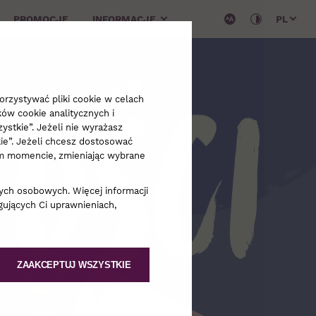
PROMOCJE
INFORMACJE
PL
ości
rzystywać pliki cookie w celach
ków cookie analitycznych i
ystkie”. Jeżeli nie wyrażasz
kie”. Jeżeli chcesz dostosować
dym momencie, zmieniając wybrane
ych osobowych. Więcej informacji
ujących Ci uprawnieniach,
ZAAKCEPTUJ WSZYSTKIE