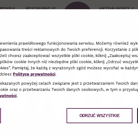
ZRYWKA
RESTAURACJE
AKTUALNOŚCI
ualn
apewnienia prawidłowego funkcjonowania serwisu. Możemy również wyko
pasowania treści reklamowych do Twoich preferencji. Korzystanie z pli
li chcesz zaakceptować wszystkie pliki cookie, kliknij „Zaakceptuj wsz
plików cookie innych niż niezbędne pliki cookie, kliknij „Odrzuć wszyst
cookies”. Pamiętaj, że każdą z wyrażonych zgód możesz wycofać w każ
jdziesz
Polityce prywatności
.
wskazanych powyżej celach związane jest z przetwarzaniem Twoich dan
ookie oraz o przetwarzaniu Twoich danych osobowych, w tym o przysług
watności
.
ODRZUĆ WSZYSTKIE