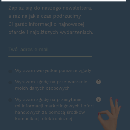
Zapisz się do naszego newslettera,
a raz na jakiś czas podrzucimy
Ci garść informacji o najnowszej
ofercie i najbliższych wydarzeniach.
Zamów Newsletter
Wyrażam wszystkie poniższe zgody
Wyrażam zgodę na przetwarzanie
?
moich danych osobowych
Wyrażam zgodę na przesyłanie
?
mi informacji marketingowych i ofert
handlowych za pomocą środków
komunikacji elektronicznej