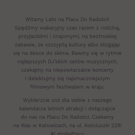
Witamy Lato na Placu Do Radości!
Spędźmy wakacyjny czas razem z rodziną,
przyjaciółmi i znajomymi, na beztroskiej
zabawie, ze szczyptą kultury albo ślizgając
się na desce do skima. Bawmy się w rytmie
najlepszych DJ’skich setów muzycznych,
czekajmy na niepowtarzalne koncerty
i delektujmy się najsmaczniejszym
filmowym festiwalem w kraju.
Wybierzcie coś dla siebie z naszego
kalendarza letnich atrakcji i dołączajcie
do nas na Placu Do Radości. Czekamy
na Was w Katowicach, na ul. Kościuszki 229!
#LatoNaPlacu