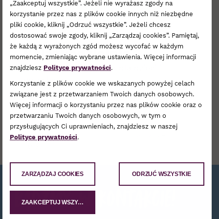
ogólnodostępny tor do gry w bule
„Zaakceptuj wszystkie”. Jeżeli nie wyrażasz zgody na
korzystanie przez nas z plików cookie innych niż niezbędne
pliki cookie, kliknij „Odrzuć wszystkie”. Jeżeli chcesz
dostosować swoje zgody, kliknij „Zarządzaj cookies”. Pamiętaj,
9:00-21:00
że każdą z wyrażonych zgód możesz wycofać w każdym
Ksiażkodzielnia
momencie, zmieniając wybrane ustawienia. Więcej informacji
punkt wymiany książek dla dzieci i
znajdziesz
Polityce prywatności
.
dorosłych
Korzystanie z plików cookie we wskazanych powyżej celach
związane jest z przetwarzaniem Twoich danych osobowych.
Więcej informacji o korzystaniu przez nas plików cookie oraz o
przetwarzaniu Twoich danych osobowych, w tym o
Sporty wodne
Jedzenie
przysługujących Ci uprawnieniach, znajdziesz w naszej
Gry
Kultura dla dzieci
Polityce prywatności
.
Muzyka
Kino
ZARZĄDZAJ COOKIES
ODRZUĆ WSZYSTKIE
Bądźmy w kontakcie!
ZAAKCEPTUJ WSZYSTKIE