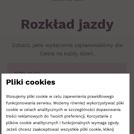
Rozkład jazdy
Zobacz, jakie wydarzenia zaplanowaliśmy dla
Ciebie na każdy dzień.
9:00-21:00
Strefa Gier
Pliki cookies
planszówki, gry w klasy, ping-pong i
Stosujemy pliki cookie w celu zapewnienia prawidłowego
inne zabawy
funkcjonowania serwisu. Możemy również wykorzystywać pliki
cookie w celach analitycznych w szczególności dopasowania
treści reklamowych do Twoich preferencji. Korzystanie z
9:00-21:00
plików cookie analitycznych i funkcjonalnych wymaga zgody.
Bulodrom
Jeżeli chcesz zaakceptować wszystkie pliki cookie, kliknij