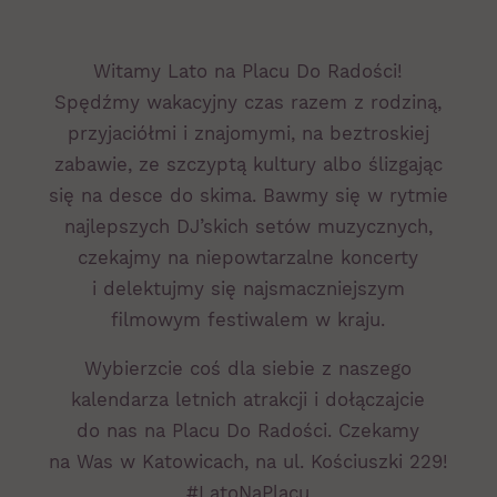
Witamy Lato na Placu Do Radości!
Spędźmy wakacyjny czas razem z rodziną,
przyjaciółmi i znajomymi, na beztroskiej
zabawie, ze szczyptą kultury albo ślizgając
się na desce do skima. Bawmy się w rytmie
najlepszych DJ’skich setów muzycznych,
czekajmy na niepowtarzalne koncerty
i delektujmy się najsmaczniejszym
filmowym festiwalem w kraju.
Wybierzcie coś dla siebie z naszego
kalendarza letnich atrakcji i dołączajcie
do nas na Placu Do Radości. Czekamy
na Was w Katowicach, na ul. Kościuszki 229!
#LatoNaPlacu