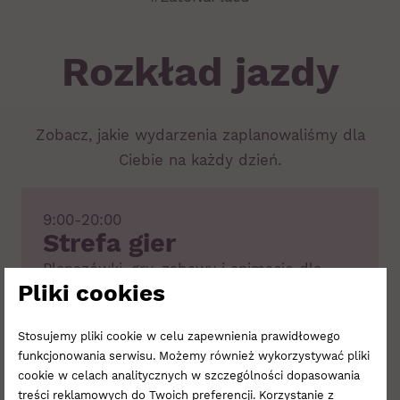
Rozkład jazdy
Zobacz, jakie wydarzenia zaplanowaliśmy dla
Ciebie na każdy dzień.
9:00-20:00
Strefa gier
Planszówki, gry, zabawy i animacje dla
Pliki cookies
dzieci.
Stosujemy pliki cookie w celu zapewnienia prawidłowego
9:00-20:00
funkcjonowania serwisu. Możemy również wykorzystywać pliki
Tor do skimboardu
cookie w celach analitycznych w szczególności dopasowania
treści reklamowych do Twoich preferencji. Korzystanie z