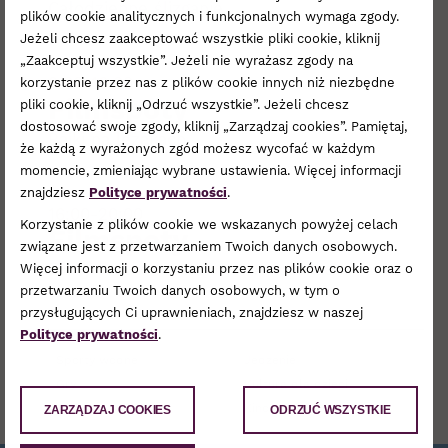
Całodzienne ślizganie.
plików cookie analitycznych i funkcjonalnych wymaga zgody.
Jeżeli chcesz zaakceptować wszystkie pliki cookie, kliknij
„Zaakceptuj wszystkie”. Jeżeli nie wyrażasz zgody na
9:00-16:00
korzystanie przez nas z plików cookie innych niż niezbędne
Filmspoty
pliki cookie, kliknij „Odrzuć wszystkie”. Jeżeli chcesz
dostosować swoje zgody, kliknij „Zarządzaj cookies”. Pamiętaj,
Bajki na leżakach
że każdą z wyrażonych zgód możesz wycofać w każdym
momencie, zmieniając wybrane ustawienia. Więcej informacji
znajdziesz
Polityce prywatności
.
16:00-20:00
Korzystanie z plików cookie we wskazanych powyżej celach
Filmspoty
związane jest z przetwarzaniem Twoich danych osobowych.
Filmy krótkometrażowe na leżakach
Więcej informacji o korzystaniu przez nas plików cookie oraz o
przetwarzaniu Twoich danych osobowych, w tym o
przysługujących Ci uprawnieniach, znajdziesz w naszej
Polityce prywatności
.
Sporty wodne
Jedzenie
Gry
Kultura dla dzieci
Muzyka
Kino
ZARZĄDZAJ COOKIES
ODRZUĆ WSZYSTKIE