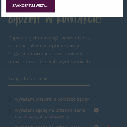
ZAAKCEPTUJ WSZYSTKIE
Bądźmy w kontakcie!
Zapisz się do naszego newslettera,
a raz na jakiś czas podrzucimy
Ci garść informacji o najnowszej
ofercie i najbliższych wydarzeniach.
Zamów Newsletter
Wyrażam wszystkie poniższe zgody
Wyrażam zgodę na przetwarzanie
?
moich danych osobowych