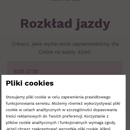
Rozkład jazdy
Zobacz, jakie wydarzenia zaplanowaliśmy dla
Ciebie na każdy dzień.
9:00-21:00
Strefa Gier
Pliki cookies
planszówki, gry w klasy, ping-pong i
inne zabawy
Stosujemy pliki cookie w celu zapewnienia prawidłowego
funkcjonowania serwisu. Możemy również wykorzystywać pliki
cookie w celach analitycznych w szczególności dopasowania
9:00-21:00
treści reklamowych do Twoich preferencji. Korzystanie z
Bulodrom
plików cookie analitycznych i funkcjonalnych wymaga zgody.
Jeżeli chcesz zaakceptować wszystkie pliki cookie, kliknij