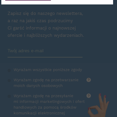
Zapisz się do naszego newslettera,
a raz na jakiś czas podrzucimy
Ci garść informacji o najnowszej
ofercie i najbliższych wydarzeniach.
Zamów Newsletter
Wyrażam wszystkie poniższe zgody
Wyrażam zgodę na przetwarzanie
?
moich danych osobowych
Wyrażam zgodę na przesyłanie
?
mi informacji marketingowych i ofert
handlowych za pomocą środków
komunikacji elektronicznej