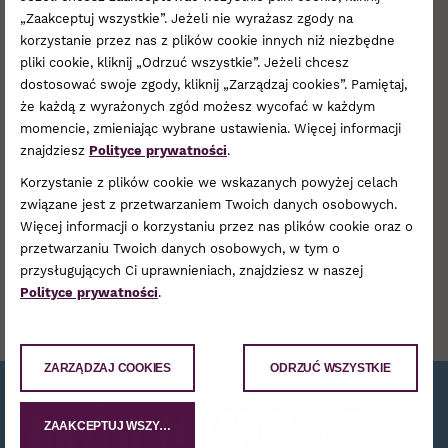
planszówki, gry w klasy, ping-pong i
„Zaakceptuj wszystkie”. Jeżeli nie wyrażasz zgody na
inne zabawy
korzystanie przez nas z plików cookie innych niż niezbędne
pliki cookie, kliknij „Odrzuć wszystkie”. Jeżeli chcesz
dostosować swoje zgody, kliknij „Zarządzaj cookies”. Pamiętaj,
9:00-21:00
że każdą z wyrażonych zgód możesz wycofać w każdym
Ksiażkodzielnia
momencie, zmieniając wybrane ustawienia. Więcej informacji
znajdziesz
Polityce prywatności
.
punkt wymiany książek dla dzieci i
Korzystanie z plików cookie we wskazanych powyżej celach
dorosłych
związane jest z przetwarzaniem Twoich danych osobowych.
Więcej informacji o korzystaniu przez nas plików cookie oraz o
przetwarzaniu Twoich danych osobowych, w tym o
przysługujących Ci uprawnieniach, znajdziesz w naszej
Sporty wodne
Jedzenie
Polityce prywatności
.
Gry
Kultura dla dzieci
Muzyka
Kino
ZARZĄDZAJ COOKIES
ODRZUĆ WSZYSTKIE
Bądźmy w kontakcie!
ZAAKCEPTUJ WSZYSTKIE