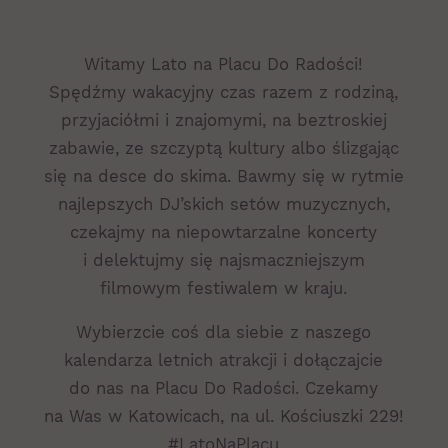
Witamy Lato na Placu Do Radości!
Spędźmy wakacyjny czas razem z rodziną,
przyjaciółmi i znajomymi, na beztroskiej
zabawie, ze szczyptą kultury albo ślizgając
się na desce do skima. Bawmy się w rytmie
najlepszych DJ’skich setów muzycznych,
czekajmy na niepowtarzalne koncerty
i delektujmy się najsmaczniejszym
filmowym festiwalem w kraju.
Wybierzcie coś dla siebie z naszego
kalendarza letnich atrakcji i dołączajcie
do nas na Placu Do Radości. Czekamy
na Was w Katowicach, na ul. Kościuszki 229!
#LatoNaPlacu