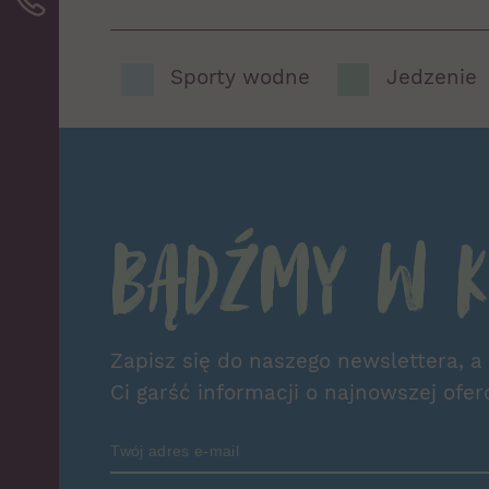
Sporty wodne
Jedzenie
Bądźmy w k
Zapisz się do naszego newslettera, a
Ci garść informacji o najnowszej ofer
Zamów Newsletter