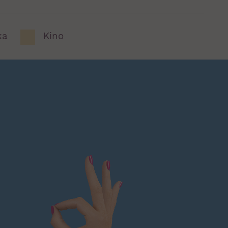
ka
Kino