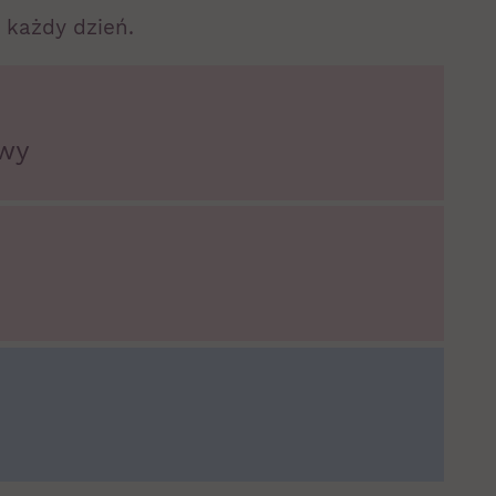
 każdy dzień.
awy