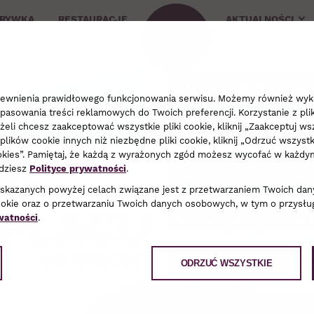
ZRYWKA
RESTAURACJE
AKTUALNOŚCI
apewnienia prawidłowego funkcjonowania serwisu. Możemy również wyko
pasowania treści reklamowych do Twoich preferencji. Korzystanie z pli
li chcesz zaakceptować wszystkie pliki cookie, kliknij „Zaakceptuj wsz
plików cookie innych niż niezbędne pliki cookie, kliknij „Odrzuć wszyst
cookies”. Pamiętaj, że każdą z wyrażonych zgód możesz wycofać w każ
jdziesz
Polityce prywatności
.
wskazanych powyżej celach związane jest z przetwarzaniem Twoich dan
ookie oraz o przetwarzaniu Twoich danych osobowych, w tym o przysług
watności
.
ODRZUĆ WSZYSTKIE