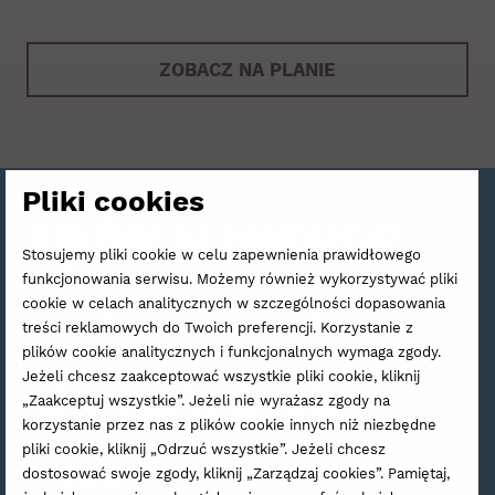
ZOBACZ NA PLANIE
Pliki cookies
Bądźmy w kontakcie!
Stosujemy pliki cookie w celu zapewnienia prawidłowego
funkcjonowania serwisu. Możemy również wykorzystywać pliki
cookie w celach analitycznych w szczególności dopasowania
Zapisz się do naszego newslettera,
treści reklamowych do Twoich preferencji. Korzystanie z
a raz na jakiś czas podrzucimy
plików cookie analitycznych i funkcjonalnych wymaga zgody.
Jeżeli chcesz zaakceptować wszystkie pliki cookie, kliknij
Ci garść informacji o najnowszej
„Zaakceptuj wszystkie”. Jeżeli nie wyrażasz zgody na
ofercie i najbliższych wydarzeniach.
korzystanie przez nas z plików cookie innych niż niezbędne
pliki cookie, kliknij „Odrzuć wszystkie”. Jeżeli chcesz
Zamów Newsletter
dostosować swoje zgody, kliknij „Zarządzaj cookies”. Pamiętaj,