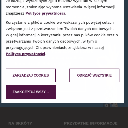
że każdą z wyrażonych zgód możesz wycofać w każdym
momencie, zmieniając wybrane ustawienia. Więcej informacji
znajdziesz
Polityce prywatności
.
Wyrażam wszystkie poniższe zgody
Korzystanie z plików cookie we wskazanych powyżej celach
Wyrażam zgodę na przetwarzanie
?
związane jest z przetwarzaniem Twoich danych osobowych.
moich danych osobowych
Więcej informacji o korzystaniu przez nas plików cookie oraz o
przetwarzaniu Twoich danych osobowych, w tym o
Wyrażam zgodę na przesyłanie
?
przysługujących Ci uprawnieniach, znajdziesz w naszej
mi informacji marketingowych i ofert
Polityce prywatności
.
handlowych za pomocą środków
komunikacji elektronicznej
ZARZĄDZAJ COOKIES
ODRZUĆ WSZYSTKIE
WYŚLIJ
ZAAKCEPTUJ WSZYSTKIE
NA SKRÓTY
PRZYDATNE INFORMACJE