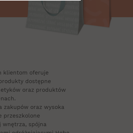
 klientom oferuje
produkty dostępne
metyków oraz produktów
enach.
ra zakupów oraz wysoka
ie przeszkolone
j wnętrza, spójna
kami odróżniającymi Hebe