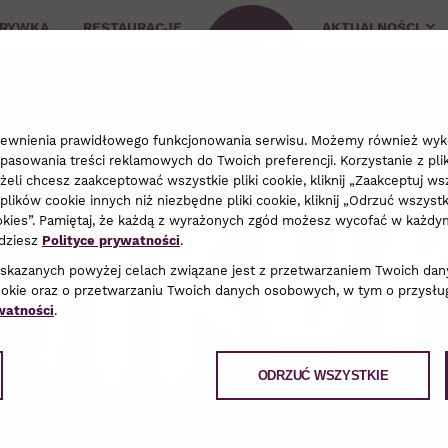
ZRYWKA
RESTAURACJE
AKTUALNOŚCI
Zaku
apewnienia prawidłowego funkcjonowania serwisu. Możemy również wyko
pasowania treści reklamowych do Twoich preferencji. Korzystanie z pli
li chcesz zaakceptować wszystkie pliki cookie, kliknij „Zaakceptuj wsz
plików cookie innych niż niezbędne pliki cookie, kliknij „Odrzuć wszyst
cookies”. Pamiętaj, że każdą z wyrażonych zgód możesz wycofać w każ
jdziesz
Polityce prywatności
.
wskazanych powyżej celach związane jest z przetwarzaniem Twoich dan
ookie oraz o przetwarzaniu Twoich danych osobowych, w tym o przysług
watności
.
ODRZUĆ WSZYSTKIE