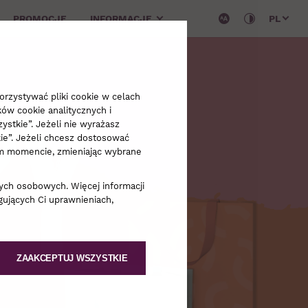
PROMOCJE
INFORMACJE
PL
py
rzystywać pliki cookie w celach
ków cookie analitycznych i
ystkie”. Jeżeli nie wyrażasz
kie”. Jeżeli chcesz dostosować
dym momencie, zmieniając wybrane
ych osobowych. Więcej informacji
ujących Ci uprawnieniach,
ZAAKCEPTUJ WSZYSTKIE