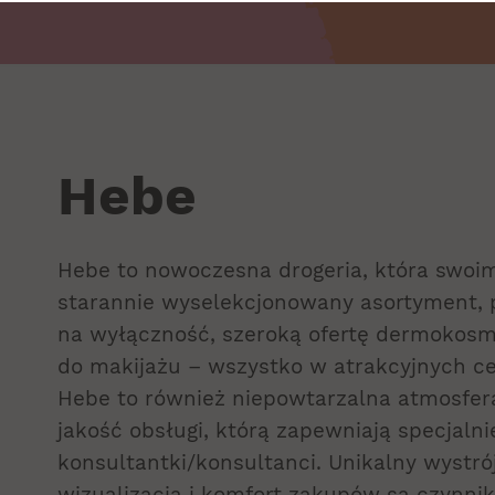
Hebe
Hebe to nowoczesna drogeria, która swoim
starannie wyselekcjonowany asortyment, 
na wyłączność, szeroką ofertę dermokos
do makijażu – wszystko w atrakcyjnych c
Hebe to również niepowtarzalna atmosfe
jakość obsługi, którą zapewniają specjaln
konsultantki/konsultanci. Unikalny wystró
wizualizacja i komfort zakupów są czynni