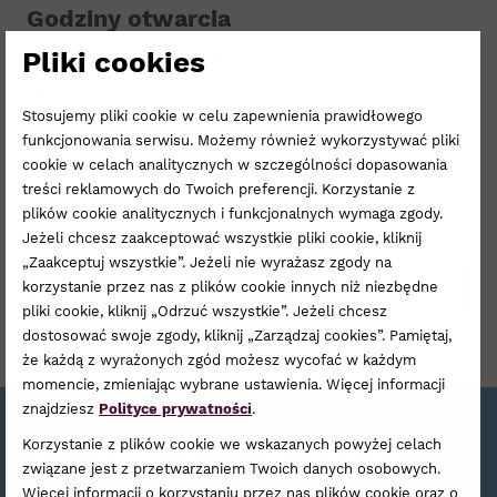
Godziny otwarcia
Pliki cookies
PON - SOB:
9:00 - 21:00
ND:
10:00 - 20:00
Stosujemy pliki cookie w celu zapewnienia prawidłowego
funkcjonowania serwisu. Możemy również wykorzystywać pliki
Lokalizacja
cookie w celach analitycznych w szczególności dopasowania
treści reklamowych do Twoich preferencji. Korzystanie z
Parter
plików cookie analitycznych i funkcjonalnych wymaga zgody.
Jeżeli chcesz zaakceptować wszystkie pliki cookie, kliknij
„Zaakceptuj wszystkie”. Jeżeli nie wyrażasz zgody na
ZOBACZ NA PLANIE
korzystanie przez nas z plików cookie innych niż niezbędne
pliki cookie, kliknij „Odrzuć wszystkie”. Jeżeli chcesz
dostosować swoje zgody, kliknij „Zarządzaj cookies”. Pamiętaj,
że każdą z wyrażonych zgód możesz wycofać w każdym
momencie, zmieniając wybrane ustawienia. Więcej informacji
znajdziesz
Polityce prywatności
.
Bądźmy w kontakcie!
Korzystanie z plików cookie we wskazanych powyżej celach
związane jest z przetwarzaniem Twoich danych osobowych.
Więcej informacji o korzystaniu przez nas plików cookie oraz o