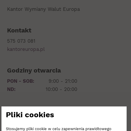
Kantor Wymiany Walut Europa
Kontakt
575 073 081
kantoreuropa.pl
Godziny otwarcia
PON - SOB:
9:00 - 21:00
ND:
10:00 - 20:00
Lokalizacja
Pliki cookies
Parter
Stosujemy pliki cookie w celu zapewnienia prawidłowego