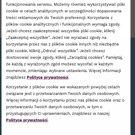
funkcjonowania serwisu. Możemy również wykorzystywać pliki
ZOBACZ NA PLANIE
cookie w celach analitycznych w szczególności dopasowania
treści reklamowych do Twoich preferencji. Korzystanie z
plików cookie analitycznych i funkcjonalnych wymaga zgody.
Jeżeli chcesz zaakceptować wszystkie pliki cookie, kliknij
„Zaakceptuj wszystkie”. Jeżeli nie wyrażasz zgody na
korzystanie przez nas z plików cookie innych niż niezbędne
pliki cookie, kliknij „Odrzuć wszystkie”. Jeżeli chcesz
Bądźmy w kontakcie!
dostosować swoje zgody, kliknij „Zarządzaj cookies”. Pamiętaj,
że każdą z wyrażonych zgód możesz wycofać w każdym
momencie, zmieniając wybrane ustawienia. Więcej informacji
znajdziesz
Polityce prywatności
.
Zapisz się do naszego newslettera,
a raz na jakiś czas podrzucimy
Korzystanie z plików cookie we wskazanych powyżej celach
związane jest z przetwarzaniem Twoich danych osobowych.
Ci garść informacji o najnowszej
Więcej informacji o korzystaniu przez nas plików cookie oraz o
ofercie i najbliższych wydarzeniach.
przetwarzaniu Twoich danych osobowych, w tym o
przysługujących Ci uprawnieniach, znajdziesz w naszej
Zamów Newsletter
Polityce prywatności
.