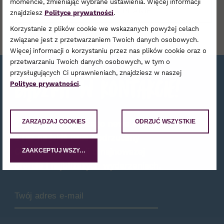
momencie, zmieniając wybrane ustawienia. Więcej informacji
ZOBACZ NA PLANIE
znajdziesz
Polityce prywatności
.
Korzystanie z plików cookie we wskazanych powyżej celach
związane jest z przetwarzaniem Twoich danych osobowych.
Więcej informacji o korzystaniu przez nas plików cookie oraz o
przetwarzaniu Twoich danych osobowych, w tym o
przysługujących Ci uprawnieniach, znajdziesz w naszej
Bądźmy w kontakcie!
Polityce prywatności
.
ZARZĄDZAJ COOKIES
ODRZUĆ WSZYSTKIE
Zapisz się do naszego newslettera,
a raz na jakiś czas podrzucimy
Ci garść informacji o najnowszej
ZAAKCEPTUJ WSZYSTKIE
ofercie i najbliższych wydarzeniach.
Zamów Newsletter