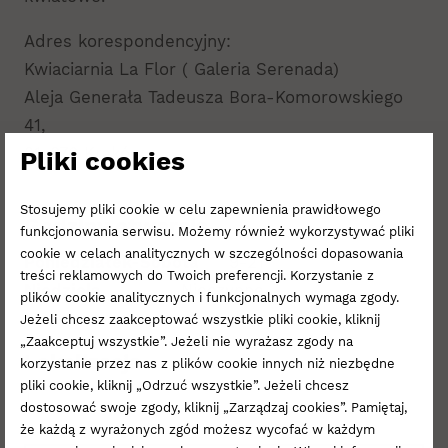
Adres korespondencyjny:
Kwiaciarnia La Flor ( Galeria Serenada)
Aleja Generała Tadeusza Bora-Komorowskiego
41,
31-876 Kraków
Pliki cookies
Stosujemy pliki cookie w celu zapewnienia prawidłowego
Godziny otwarcia
funkcjonowania serwisu. Możemy również wykorzystywać pliki
cookie w celach analitycznych w szczególności dopasowania
Poniedziałek-Sobota
9-21
treści reklamowych do Twoich preferencji. Korzystanie z
Niedziela
Nieczynne
plików cookie analitycznych i funkcjonalnych wymaga zgody.
Jeżeli chcesz zaakceptować wszystkie pliki cookie, kliknij
„Zaakceptuj wszystkie”. Jeżeli nie wyrażasz zgody na
Lokalizacja
korzystanie przez nas z plików cookie innych niż niezbędne
pliki cookie, kliknij „Odrzuć wszystkie”. Jeżeli chcesz
1
dostosować swoje zgody, kliknij „Zarządzaj cookies”. Pamiętaj,
że każdą z wyrażonych zgód możesz wycofać w każdym