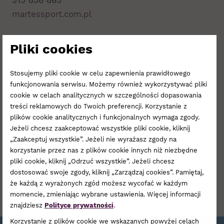
515 858 865
martessport.com.pl
Pliki cookies
Godziny otwarcia
PON - SOB:
9:00 - 21:00
Stosujemy pliki cookie w celu zapewnienia prawidłowego
ND:
10:00 - 20:00
funkcjonowania serwisu. Możemy również wykorzystywać pliki
cookie w celach analitycznych w szczególności dopasowania
treści reklamowych do Twoich preferencji. Korzystanie z
Lokalizacja
plików cookie analitycznych i funkcjonalnych wymaga zgody.
Jeżeli chcesz zaakceptować wszystkie pliki cookie, kliknij
Poziom 1
„Zaakceptuj wszystkie”. Jeżeli nie wyrażasz zgody na
korzystanie przez nas z plików cookie innych niż niezbędne
pliki cookie, kliknij „Odrzuć wszystkie”. Jeżeli chcesz
ZOBACZ NA PLANIE
dostosować swoje zgody, kliknij „Zarządzaj cookies”. Pamiętaj,
że każdą z wyrażonych zgód możesz wycofać w każdym
momencie, zmieniając wybrane ustawienia. Więcej informacji
znajdziesz
Polityce prywatności
.
Korzystanie z plików cookie we wskazanych powyżej celach