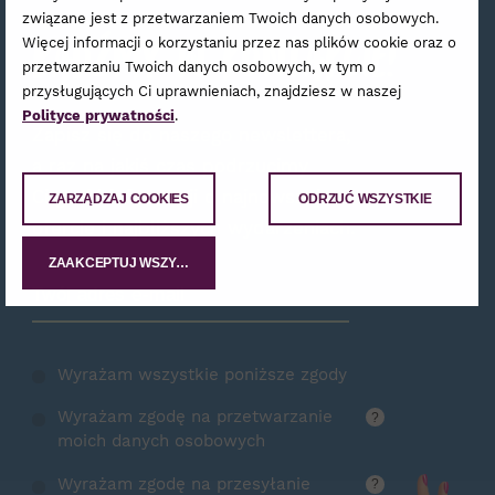
związane jest z przetwarzaniem Twoich danych osobowych.
Bądźmy w kontakcie!
Więcej informacji o korzystaniu przez nas plików cookie oraz o
przetwarzaniu Twoich danych osobowych, w tym o
przysługujących Ci uprawnieniach, znajdziesz w naszej
Polityce prywatności
.
Zapisz się do naszego newslettera,
a raz na jakiś czas podrzucimy
Ci garść informacji o najnowszej
ZARZĄDZAJ COOKIES
ODRZUĆ WSZYSTKIE
ofercie i najbliższych wydarzeniach.
ZAAKCEPTUJ WSZYSTKIE
Zamów Newsletter
Wyrażam wszystkie poniższe zgody
Wyrażam zgodę na przetwarzanie
?
moich danych osobowych
Wyrażam zgodę na przesyłanie
?