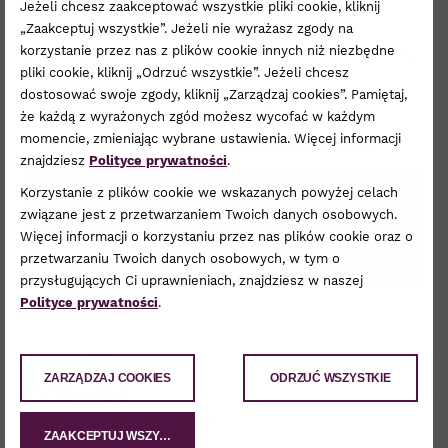
Jeżeli chcesz zaakceptować wszystkie pliki cookie, kliknij
z klientem, jak i za kulisami – tworzymy
„Zaakceptuj wszystkie”. Jeżeli nie wyrażasz zgody na
przestrzeń dla kreatywności, rozwoju i inspiracji.
korzystanie przez nas z plików cookie innych niż niezbędne
pliki cookie, kliknij „Odrzuć wszystkie”. Jeżeli chcesz
Kształtujmy przyszłość mody. Razem.
dostosować swoje zgody, kliknij „Zarządzaj cookies”. Pamiętaj,
że każdą z wyrażonych zgód możesz wycofać w każdym
Więcej informacji:
www.newyorker.fashion
momencie, zmieniając wybrane ustawienia. Więcej informacji
znajdziesz
Polityce prywatności
.
Korzystanie z plików cookie we wskazanych powyżej celach
związane jest z przetwarzaniem Twoich danych osobowych.
Więcej informacji o korzystaniu przez nas plików cookie oraz o
przetwarzaniu Twoich danych osobowych, w tym o
przysługujących Ci uprawnieniach, znajdziesz w naszej
Polityce prywatności
.
Kontakt
ZARZĄDZAJ COOKIES
ODRZUĆ WSZYSTKIE
32 213 87 50
www.newyorker.fashion
ZAAKCEPTUJ WSZYSTKIE