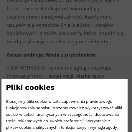
stylizacje casualowe, aż po wyraziste, miejskie
looki – nasze kolekcje odzwierciedlają
różnorodność i indywidualność. Asortyment
uzupełniają wyraziste linie bielizny i strojów
kąpielowych, a także akcesoria, które dopełniają
każdą stylizację i podkreślają osobisty styl.
Nasza ambicja: Moda z przesłaniem
NEW YORKER to synonim ciągłego rozwoju,
innowacyjności i jasnej wizji. Marka łączy
świadomość trendów z dynamiką biznesową –
Pliki cookies
ma międzynarodowy zasięg, a jednocześnie jest
blisko ludzi.
Stosujemy pliki cookie w celu zapewnienia prawidłowego
funkcjonowania serwisu. Możemy również wykorzystywać pliki
Wierzymy w silne osobowości, odważne
cookie w celach analitycznych w szczególności dopasowania
treści reklamowych do Twoich preferencji. Korzystanie z
pomysły i kulturę, która postrzega zmiany jako
plików cookie analitycznych i funkcjonalnych wymaga zgody.
szansę. Zarówno w bezpośrednim kontakcie