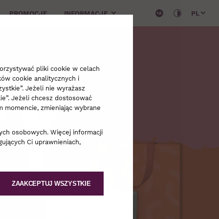
PROMOCJE
INFORMACJE
PL
py
rzystywać pliki cookie w celach
ków cookie analitycznych i
ystkie”. Jeżeli nie wyrażasz
kie”. Jeżeli chcesz dostosować
dym momencie, zmieniając wybrane
ych osobowych. Więcej informacji
ujących Ci uprawnieniach,
ZAAKCEPTUJ WSZYSTKIE