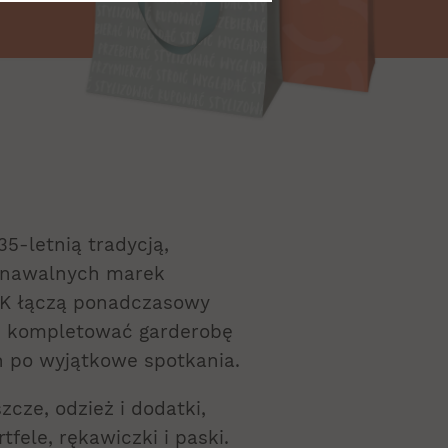
35-letnią tradycją,
oznawalnych marek
IK łączą ponadczasowy
c kompletować garderobę
 po wyjątkowe spotkania.
cze, odzież i dodatki,
tfele, rękawiczki i paski.