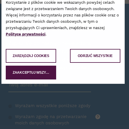
Korzystanie z plików cookie we wskazanych powyżej celach
związane jest z przetwarzaniem Twoich danych osobowych.
Więcej informacji o korzystaniu przez nas plików cookie oraz o
Bądźmy w kontakcie!
przetwarzaniu Twoich danych osobowych, w tym o
przysługujących Ci uprawnieniach, znajdziesz w naszej
Polityce prywatności
.
Zapisz się do naszego newslettera,
a raz na jakiś czas podrzucimy
ZARZĄDZAJ COOKIES
ODRZUĆ WSZYSTKIE
Ci garść informacji o najnowszej
ofercie i najbliższych wydarzeniach.
ZAAKCEPTUJ WSZYSTKIE
Zamów Newsletter
Wyrażam wszystkie poniższe zgody
Wyrażam zgodę na przetwarzanie
?
moich danych osobowych