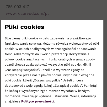
785 003 417
www.reserved.com/pl
Pliki cookies
Godziny otwarcia
Stosujemy pliki cookie w celu zapewnienia prawidłowego
PON - SOB:
9:00 - 21:00
funkcjonowania serwisu. Możemy również wykorzystywać pliki
ND:
10:00 - 20:00
cookie w celach analitycznych w szczególności dopasowania
treści reklamowych do Twoich preferencji. Korzystanie z
plików cookie analitycznych i funkcjonalnych wymaga zgody.
Lokalizacja
Jeżeli chcesz zaakceptować wszystkie pliki cookie, kliknij
„Zaakceptuj wszystkie”. Jeżeli nie wyrażasz zgody na
Parter
Poziom 1
korzystanie przez nas z plików cookie innych niż niezbędne
pliki cookie, kliknij „Odrzuć wszystkie”. Jeżeli chcesz
dostosować swoje zgody, kliknij „Zarządzaj cookies”. Pamiętaj,
ZOBACZ NA PLANIE
że każdą z wyrażonych zgód możesz wycofać w każdym
momencie, zmieniając wybrane ustawienia. Więcej informacji
znajdziesz
Polityce prywatności
.