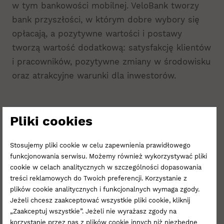
w tym bankowości mobilnej. VeloBank tworzy
bank przyszłości, w którym dobre wybory się
opłacają, a pozytywne wartości i postawy
tworzą wartość dodatkową: satysfakcję klientów
i pracowników, pozytywne zmiany w środowisku
oraz atrakcyjne warunki dla inwestorów.
Kontakt
Pliki cookies
664 919 797
www.velobank.pl
Stosujemy pliki cookie w celu zapewnienia prawidłowego
funkcjonowania serwisu. Możemy również wykorzystywać pliki
cookie w celach analitycznych w szczególności dopasowania
Godziny otwarcia
treści reklamowych do Twoich preferencji. Korzystanie z
plików cookie analitycznych i funkcjonalnych wymaga zgody.
PON - PT:
9:00 - 20:00
Jeżeli chcesz zaakceptować wszystkie pliki cookie, kliknij
SOB:
10:00 - 20:00
„Zaakceptuj wszystkie”. Jeżeli nie wyrażasz zgody na
korzystanie przez nas z plików cookie innych niż niezbędne