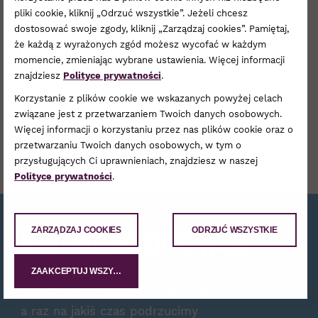
ND:
10:00 - 20:00
pliki cookie, kliknij „Odrzuć wszystkie”. Jeżeli chcesz
dostosować swoje zgody, kliknij „Zarządzaj cookies”. Pamiętaj,
że każdą z wyrażonych zgód możesz wycofać w każdym
Lokalizacja
momencie, zmieniając wybrane ustawienia. Więcej informacji
znajdziesz
Polityce prywatności
.
Parter
Korzystanie z plików cookie we wskazanych powyżej celach
związane jest z przetwarzaniem Twoich danych osobowych.
ZOBACZ NA PLANIE
Więcej informacji o korzystaniu przez nas plików cookie oraz o
przetwarzaniu Twoich danych osobowych, w tym o
przysługujących Ci uprawnieniach, znajdziesz w naszej
Polityce prywatności
.
Bądźmy w kontakcie!
ZARZĄDZAJ COOKIES
ODRZUĆ WSZYSTKIE
ZAAKCEPTUJ WSZYSTKIE
Zapisz się do naszego newslettera,
a raz na jakiś czas podrzucimy