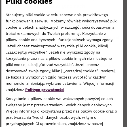
Pliki cookies
czynna dla klientów w godzinach
funkcjonowania centrum.
Stosujemy pliki cookie w celu zapewnienia prawidłowego
funkcjonowania serwisu. Możemy również wykorzystywać pliki
cookie w celach analitycznych w szczególności dopasowania
Restauracje znajdujące się na terenie Libero
treści reklamowych do Twoich preferencji. Korzystanie z
nie będą świadczyły usług dowozu jedzenia ani
plików cookie analitycznych i funkcjonalnych wymaga zgody.
nie będą przyjmować zamówień na wynos.
Jeżeli chcesz zaakceptować wszystkie pliki cookie, kliknij
„Zaakceptuj wszystkie”. Jeżeli nie wyrażasz zgody na
Godziny otwarcia Libero Katowice oraz wyżej
korzystanie przez nas z plików cookie innych niż niezbędne
pliki cookie, kliknij „Odrzuć wszystkie”. Jeżeli chcesz
wymienionych sklepów i punktów usługowych
dostosować swoje zgody, kliknij „Zarządzaj cookies”. Pamiętaj,
na terenie centrum pozostają
że każdą z wyrażonych zgód możesz wycofać w każdym
bez zmian. Wejście do centrum z parkingu
momencie, zmieniając wybrane ustawienia. Więcej informacji
na poziomie 0 i 0,5.
znajdziesz
Polityce prywatności
.
Korzystanie z plików cookie we wskazanych powyżej celach
O wszelkich dalszych zmianach w zakresie
związane jest z przetwarzaniem Twoich danych osobowych.
funkcjonowania Libero Katowice będziemy
Więcej informacji o korzystaniu przez nas plików cookie oraz o
przetwarzaniu Twoich danych osobowych, w tym o
informować na bieżąco, za pośrednictwem
przysługujących Ci uprawnieniach, znajdziesz w naszej
naszej strony internetowej oraz mediów