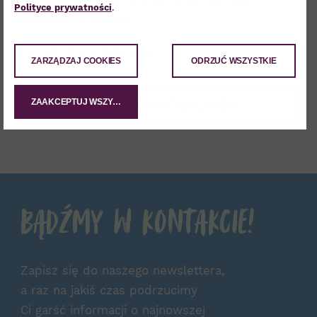
Polityce prywatności
.
społecznościowych.
Zarząd Libero Katowice
ZARZĄDZAJ COOKIES
ODRZUĆ WSZYSTKIE
ZAAKCEPTUJ WSZYSTKIE
POWRÓT DO AKTUALNOŚCI
Bądźmy w kontakcie!
Zapisz się do naszego newslettera,
a raz na jakiś czas podrzucimy
Ci garść informacji o najnowszej