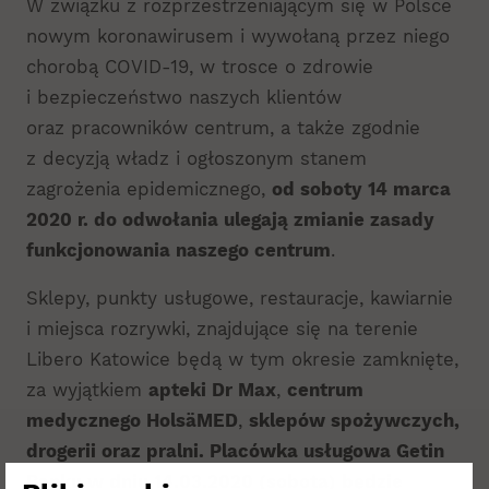
W związku z rozprzestrzeniającym się w Polsce
nowym koronawirusem i wywołaną przez niego
chorobą COVID-19, w trosce o zdrowie
i bezpieczeństwo naszych klientów
oraz pracowników centrum, a także zgodnie
z decyzją władz i ogłoszonym stanem
zagrożenia epidemicznego,
od soboty 14 marca
2020 r. do odwołania ulegają zmianie zasady
funkcjonowania naszego centrum
.
Sklepy, punkty usługowe, restauracje, kawiarnie
i miejsca rozrywki, znajdujące się na terenie
Libero Katowice będą w tym okresie zamknięte,
za wyjątkiem
apteki Dr Max
,
centrum
medycznego HolsäMED
,
sklepów spożywczych,
drogerii oraz pralni.
Placówka usługowa Getin
Banku w dniu 14.03.2020 (sobota) będzie