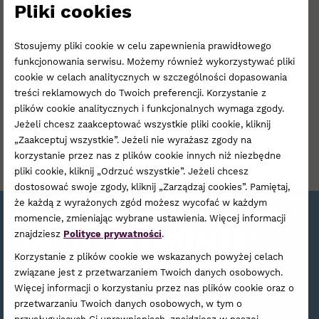
Pliki cookies
stylizacje. W dniach 27-30.10.21 możecie je kupić
w specjalnej powitalnej promocji -30% przy
Stosujemy pliki cookie w celu zapewnienia prawidłowego
zakupie minimum 2 sztuk, szczegóły
funkcjonowania serwisu. Możemy również wykorzystywać pliki
u sprzedawcy.
cookie w celach analitycznych w szczególności dopasowania
treści reklamowych do Twoich preferencji. Korzystanie z
plików cookie analitycznych i funkcjonalnych wymaga zgody.
POWRÓT DO AKTUALNOŚCI
Jeżeli chcesz zaakceptować wszystkie pliki cookie, kliknij
„Zaakceptuj wszystkie”. Jeżeli nie wyrażasz zgody na
korzystanie przez nas z plików cookie innych niż niezbędne
pliki cookie, kliknij „Odrzuć wszystkie”. Jeżeli chcesz
dostosować swoje zgody, kliknij „Zarządzaj cookies”. Pamiętaj,
że każdą z wyrażonych zgód możesz wycofać w każdym
momencie, zmieniając wybrane ustawienia. Więcej informacji
Bądźmy w kontakcie!
znajdziesz
Polityce prywatności
.
Korzystanie z plików cookie we wskazanych powyżej celach
związane jest z przetwarzaniem Twoich danych osobowych.
Zapisz się do naszego newslettera,
Więcej informacji o korzystaniu przez nas plików cookie oraz o
przetwarzaniu Twoich danych osobowych, w tym o
a raz na jakiś czas podrzucimy