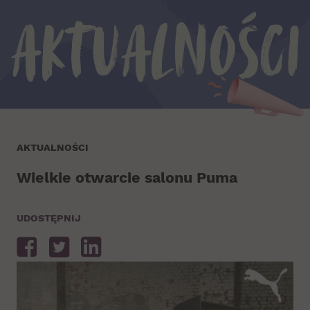
Aktualności
AKTUALNOŚCI
Wielkie otwarcie salonu Puma
UDOSTĘPNIJ