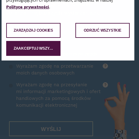
przysługujących Ci uprawnieniach, znajdziesz w naszej
Ci garść informacji o najnowszej
Polityce prywatności
.
ofercie i najbliższych wydarzeniach.
Zamów Newsletter
ZARZĄDZAJ COOKIES
ODRZUĆ WSZYSTKIE
ZAAKCEPTUJ WSZYSTKIE
Wyrażam wszystkie poniższe zgody
Wyrażam zgodę na przetwarzanie
?
moich danych osobowych
Wyrażam zgodę na przesyłanie
?
mi informacji marketingowych i ofert
handlowych za pomocą środków
komunikacji elektronicznej
WYŚLIJ