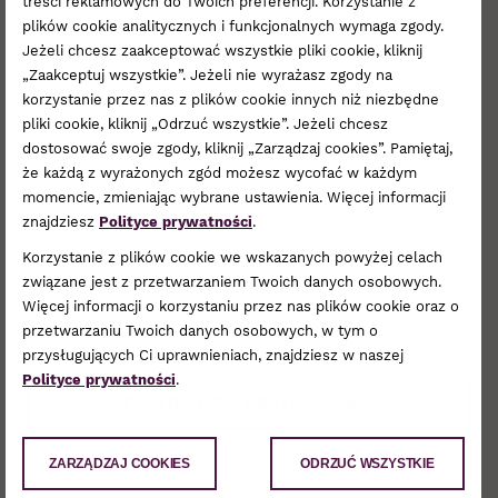
treści reklamowych do Twoich preferencji. Korzystanie z
plików cookie analitycznych i funkcjonalnych wymaga zgody.
• ukryte obrazy i Polowanie na kropki – zadania, które sprawdzą
Jeżeli chcesz zaakceptować wszystkie pliki cookie, kliknij
Twój wzrok, refleks i koncentrację
„Zaakceptuj wszystkie”. Jeżeli nie wyrażasz zgody na
• hulajnoga i chybisz? Trafisz? – dla tych, którzy szukają dawki
korzystanie przez nas z plików cookie innych niż niezbędne
ruchu i sportowych emocji!
pliki cookie, kliknij „Odrzuć wszystkie”. Jeżeli chcesz
• Łamigłówki i klawiatura koła – testy dla prawdziwych miłośników
dostosować swoje zgody, kliknij „Zarządzaj cookies”. Pamiętaj,
logicznych wyzwań i kreatywnego myślenia.
że każdą z wyrażonych zgód możesz wycofać w każdym
momencie, zmieniając wybrane ustawienia. Więcej informacji
Daj się zaskoczyć i odkryj, jak działają Twoje zmysły. To jedyna taka
znajdziesz
Polityce prywatności
.
okazja! Wystawa jest dostępna za darmo od 15 listopada do 7
Korzystanie z plików cookie we wskazanych powyżej celach
grudnia, codziennie w godzinach 10:00–20:00. Nie czekaj, zabierz
związane jest z przetwarzaniem Twoich danych osobowych.
rodzinę i przyjaciół, bo to świetna zabawa dla każdego, niezależnie
Więcej informacji o korzystaniu przez nas plików cookie oraz o
od wieku!
przetwarzaniu Twoich danych osobowych, w tym o
przysługujących Ci uprawnieniach, znajdziesz w naszej
Polityce prywatności
.
POWRÓT DO AKTUALNOŚCI
ZARZĄDZAJ COOKIES
ODRZUĆ WSZYSTKIE