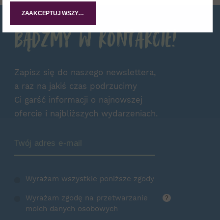
ZAAKCEPTUJ WSZYSTKIE
Bądźmy w kontakcie!
Zapisz się do naszego newslettera,
a raz na jakiś czas podrzucimy
Ci garść informacji o najnowszej
ofercie i najbliższych wydarzeniach.
Zamów Newsletter
Wyrażam wszystkie poniższe zgody
Wyrażam zgodę na przetwarzanie
?
moich danych osobowych