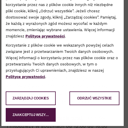
korzystanie przez nas z plików cookie innych niż niezbędne
Salsopolis, założonej przez Jacka Perdutę –
pliki cookie, kliknij „Odrzuć wszystkie”. Jeżeli chcesz
partnera cyklu. W każdą sobotę nagrodzone
dostosować swoje zgody, kliknij „Zarządzaj cookies”. Pamiętaj,
zostaną 3 osoby.
że każdą z wyrażonych zgód możesz wycofać w każdym
momencie, zmieniając wybrane ustawienia. Więcej informacji
znajdziesz
Polityce prywatności
.
Soboty w Libero – atrakcje dla dzieci
Korzystanie z plików cookie we wskazanych powyżej celach
związane jest z przetwarzaniem Twoich danych osobowych.
i dorosłych
Więcej informacji o korzystaniu przez nas plików cookie oraz o
przetwarzaniu Twoich danych osobowych, w tym o
przysługujących Ci uprawnieniach, znajdziesz w naszej
Polityce prywatności
.
“Let’s salsa” to nie jedyna atrakcja dla
odwiedzających Libero Katowice w soboty.
Po zakończonych tańcach, o 19:00, startuje Films
ZARZĄDZAJ COOKIES
ODRZUĆ WSZYSTKIE
For Food Festival, czyli festiwal filmów
o tematyce kulinarnej.
ZAAKCEPTUJ WSZYSTKIE
Więcej o FFF przeczytacie tutaj
. Dla dzieci
i młodzieży w godzinach od 12:00 do 16:00