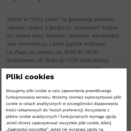
Udział w “Let’s salsa!” to gwarancja świetnej
zabawy, rodem z gorących, latynoskich krajów.
Do świata salsy, bachaty i kizomby wprowadzą
Was instruktorzy. Latino będzie królować
na Placu do radości od 16:00 do 18:00.
Dodatkowo, od 16:40 do 17:00 instruktorzy
przedstawią podstawowe kroki bachaty,
Pliki cookies
a od 17:40 do 18:00 odbywać się będą lekcje
salsy.
Stosujemy pliki cookie w celu zapewnienia prawidłowego
funkcjonowania serwisu. Możemy również wykorzystywać pliki
cookie w celach analitycznych w szczególności dopasowania
To jednak nie koniec atrakcji! Uczestnicy
treści reklamowych do Twoich preferencji. Korzystanie z
tanecznych spotkań będą mogli wygrać
plików cookie analitycznych i funkcjonalnych wymaga zgody.
w konkursach karnet uprawniający do wzięcia
Jeżeli chcesz zaakceptować wszystkie pliki cookie, kliknij
„Zaakceptuj wszystkie”. Jeżeli nie wyrażasz zgody na
udziału w dwunastu lekcjach tańca w szkole